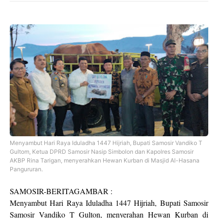
Menyambut Hari Raya Iduladha 1447 Hijriah, Bupati Samosir Vandiko T
Gultom, Ketua DPRD Samosir Nasip Simbolon dan Kapolres Samosir
AKBP Rina Tarigan, menyerahkan Hewan Kurban di Masjid Al-Hasana
Pangururan.
SAMOSIR-BERITAGAMBAR :
Menyambut Hari Raya Iduladha 1447 Hijriah, Bupati Samosir
Samosir Vandiko T Gulton, menyerahan Hewan Kurban di