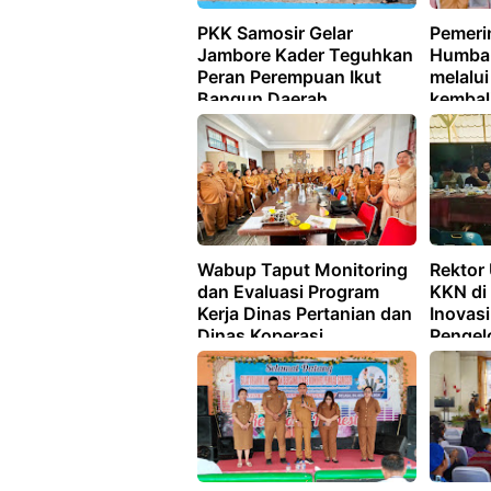
PKK Samosir Gelar
Pemeri
Jambore Kader Teguhkan
Humba
Peran Perempuan Ikut
melalui
Bangun Daerah
kembal
bantu 
yang m
Wabup Taput Monitoring
Rektor
dan Evaluasi Program
KKN di 
Kerja Dinas Pertanian dan
Inovas
Dinas Koperasi
Pengel
Pertan
Lingku