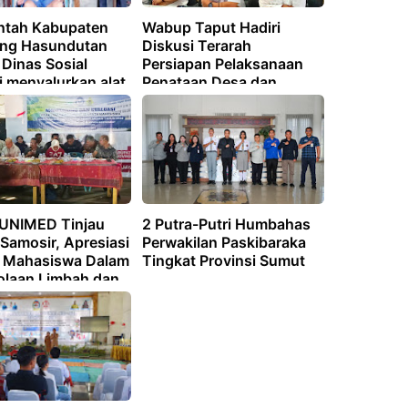
ntah Kabupaten
Wabup Taput Hadiri
ng Hasundutan
Diskusi Terarah
 Dinas Sosial
Persiapan Pelaksanaan
i menyalurkan alat
Penataan Desa dan
bagi masyarakat
Penegasan Batas Desa
embutuhkan.
 UNIMED Tinjau
2 Putra-Putri Humbahas
Samosir, Apresiasi
Perwakilan Paskibaraka
i Mahasiswa Dalam
Tingkat Provinsi Sumut
olaan Limbah dan
ian Ramah
ngan