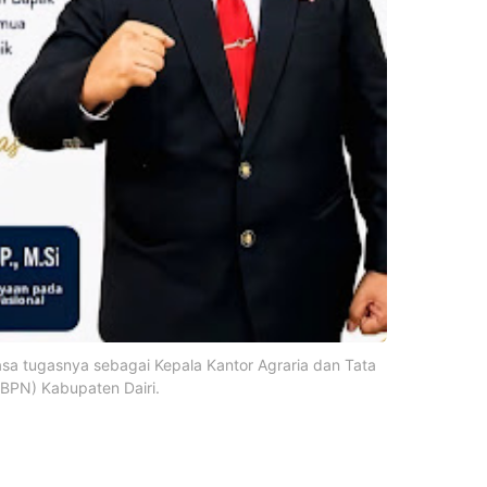
asa tugasnya sebagai Kepala Kantor Agraria dan Tata
BPN) Kabupaten Dairi.