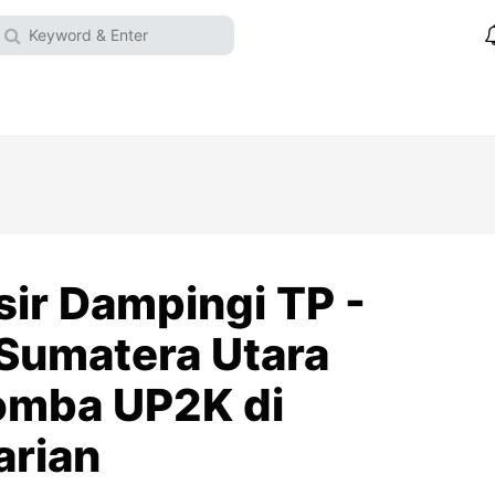
r Dampingi TP -
 Sumatera Utara
omba UP2K di
arian