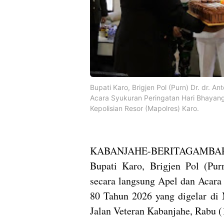
Bupati Karo, Brigjen Pol (Purn) Dr. dr. A
Acara Syukuran Peringatan Hari Bhayan
Kepolisian Resor (Mapolres) Karo.
​KABANJAHE-BERITAGAMBAR
Bupati Karo, Brigjen Pol (Pur
secara langsung Apel dan Acara
80 Tahun 2026 yang digelar di 
Jalan Veteran Kabanjahe, Rabu (