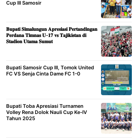
Cup III Samosir
𝐁𝐮𝐩𝐚𝐭𝐢 𝐒𝐢𝐦𝐚𝐥𝐮𝐧𝐠𝐮𝐧 𝐀𝐩𝐫𝐞𝐬𝐢𝐚𝐬𝐢 𝐏𝐞𝐫𝐭𝐚𝐧𝐝𝐢𝐧𝐠𝐚𝐧
𝐏𝐞𝐫𝐝𝐚𝐧𝐚 𝐓𝐢𝐦𝐧𝐚𝐬 𝐔-𝟏𝟕 𝐯𝐬 𝐓𝐚𝐣𝐢𝐤𝐢𝐬𝐭𝐚𝐧 𝐝𝐢
𝐒𝐭𝐚𝐝𝐢𝐨𝐧 𝐔𝐭𝐚𝐦𝐚 𝐒𝐮𝐦𝐮𝐭
Bupati Samosir Cup III, Tomok United
FC VS Senja Cinta Dame FC 1-0
Bupati Toba Apresiasi Turnamen
Volley Rena Dolok Nauli Cup Ke-IV
Tahun 2025