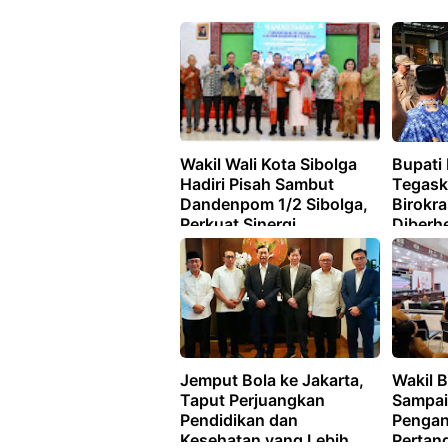
Wakil Wali Kota Sibolga
Bupati 
Hadiri Pisah Sambut
Tegask
Dandenpom 1/2 Sibolga,
Birokr
Perkuat Sinergi
Diberh
Antarinstansi
Jemput Bola ke Jakarta,
Wakil 
Taput Perjuangkan
Sampai
Pendidikan dan
Pengan
Kesehatan yang Lebih
Pertan