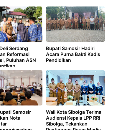
Deli Serdang
Bupati Samosir Hadiri
an Reformasi
Acara Purna Bakti Kadis
asi, Puluhan ASN
Pendidikan
entikan
Bupati Samosir
Wali Kota Sibolga Terima
kan Nota
Audiensi Kepala LPP RRI
tar
Sibolga, Tekankan
ggungjawaban
Pentingnya Peran Media