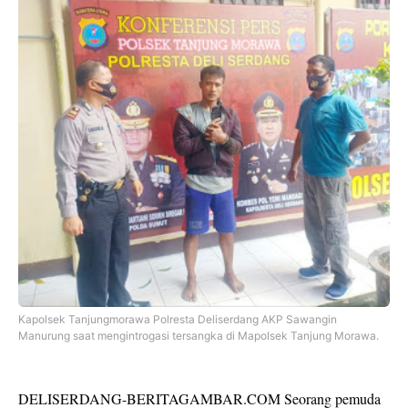
Kapolsek Tanjungmorawa Polresta Deliserdang AKP Sawangin
Manurung saat mengintrogasi tersangka di Mapolsek Tanjung Morawa.
DELISERDANG-BERITAGAMBAR.COM Seorang pemuda