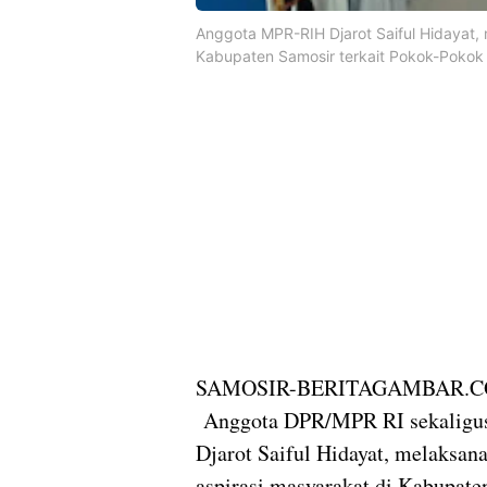
Anggota MPR-RIH Djarot Saiful Hidayat,
Kabupaten Samosir terkait Pokok-Pokok
SAMOSIR-BERITAGAMBAR.
Anggota DPR/MPR RI sekaligus
Djarot Saiful Hidayat, melaksan
aspirasi masyarakat di Kabupate