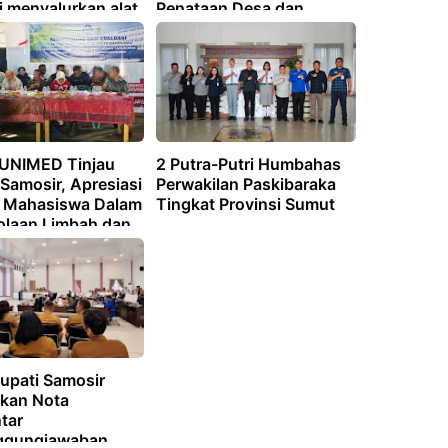
i menyalurkan alat
Penataan Desa dan
bagi masyarakat
Penegasan Batas Desa
embutuhkan.
 UNIMED Tinjau
2 Putra-Putri Humbahas
Samosir, Apresiasi
Perwakilan Paskibaraka
i Mahasiswa Dalam
Tingkat Provinsi Sumut
olaan Limbah dan
ian Ramah
ngan
Bupati Samosir
kan Nota
tar
ggungjawaban