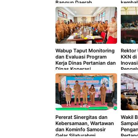
Bangun Daerah
kembal
bantu 
yang m
Wabup Taput Monitoring
Rektor
dan Evaluasi Program
KKN di 
Kerja Dinas Pertanian dan
Inovas
Dinas Koperasi
Pengel
Pertan
Lingku
Pererat Sinergitas dan
Wakil 
Kebersamaan, Wartawan
Sampai
dan Kominfo Samosir
Pengan
Gelar Silaturahmi
Pertan