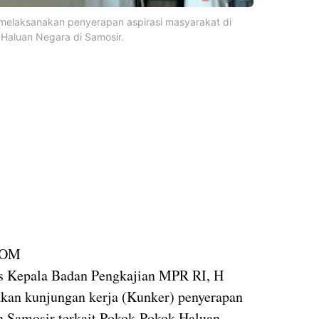
 melaksanakan penyerapan aspirasi masyarakat di
 Haluan Negara di Samosir.
COM
 Kepala Badan Pengkajian MPR RI, H
akan kunjungan kerja (Kunker) penyerapan
n Samosir terkait Pokok-Pokok Haluan