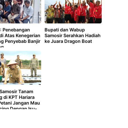
: Penebangan
Bupati dan Wabup
di Atas Kenegerian
Samosir Serahkan Hadiah
ng Penyebab Banjir
ke Juara Dragon Boat
ng
 Samosir Tanam
g di KPT Hariara
 Petani Jangan Mau
cing Dengan Isu-
atif