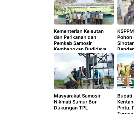
Kementerian Kelautan
KSPPM
dan Perikanan dan
Pohon 
Pemkab Samosir
Sihota
Kembangkan Budidaya
Banda
Sistim Bioflok
Masyarakat Samosir
Bupati
Nikmati Sumur Bor
Kentan
Dukungan TPL
Pintu,
Terpan
isu Neg