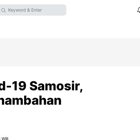
d-19 Samosir,
enambahan
3 WIB