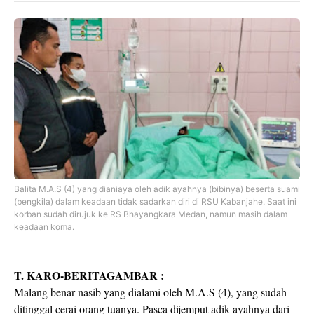
Balita M.A.S (4) yang dianiaya oleh adik ayahnya (bibinya) beserta suami
(bengkila) dalam keadaan tidak sadarkan diri di RSU Kabanjahe. Saat ini
korban sudah dirujuk ke RS Bhayangkara Medan, namun masih dalam
keadaan koma.
T. KARO-BERITAGAMBAR :
Malang benar nasib yang dialami oleh M.A.S (4), yang sudah
ditinggal cerai orang tuanya. Pasca dijemput adik ayahnya dari