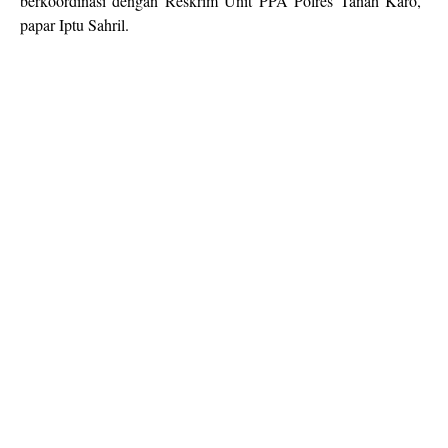
berkoordinasi dengan Reskrim Unit PPA Polres Tanah Karo,"
papar Iptu Sahril.