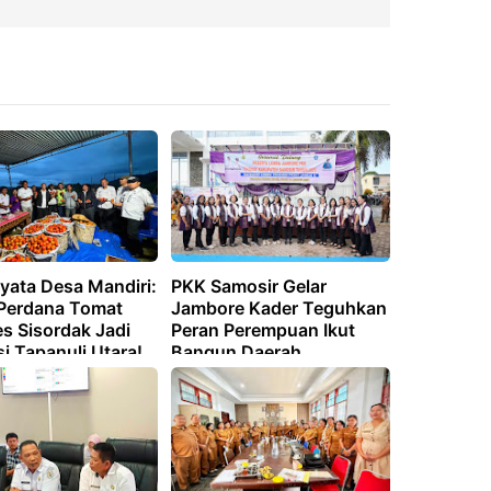
yata Desa Mandiri:
PKK Samosir Gelar
Perdana Tomat
Jambore Kader Teguhkan
 Sisordak Jadi
Peran Perempuan Ikut
si Tapanuli Utara!
Bangun Daerah