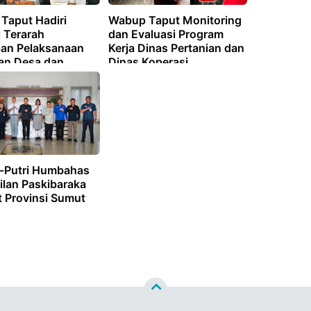
Taput Hadiri
Wabup Taput Monitoring
 Terarah
dan Evaluasi Program
pan Pelaksanaan
Kerja Dinas Pertanian dan
an Desa dan
Dinas Koperasi
san Batas Desa
a-Putri Humbahas
ilan Paskibaraka
t Provinsi Sumut