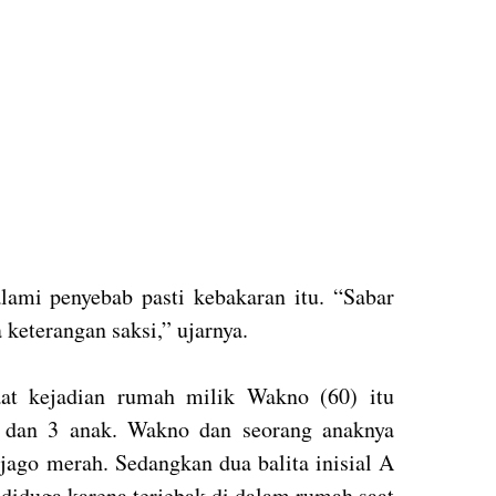
lami penyebab pasti kebakaran itu. “Sabar
keterangan saksi,” ujarnya.
aat kejadian rumah milik Wakno (60) itu
a dan 3 anak. Wakno dan seorang anaknya
 jago merah. Sedangkan dua balita inisial A
 diduga karena terjebak di dalam rumah saat