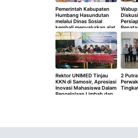
Pemerintah Kabupaten
Wabup 
Humbang Hasundutan
Diskusi
melalui Dinas Sosial
Persia
kembali menyalurkan alat
Penata
bantu bagi masyarakat
Penega
yang membutuhkan.
Rektor UNIMED Tinjau
2 Putr
KKN di Samosir, Apresiasi
Perwak
Inovasi Mahasiswa Dalam
Tingka
Pengelolaan Limbah dan
Pertanian Ramah
Lingkungan