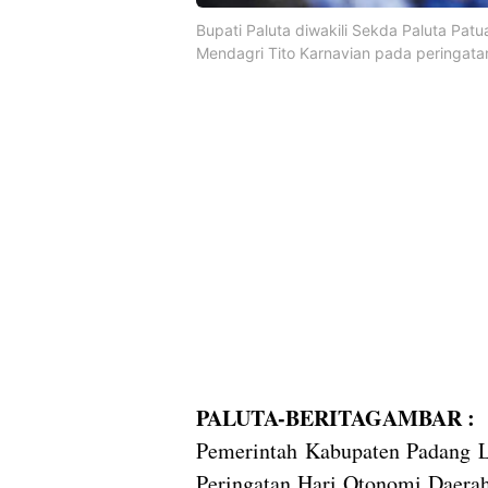
Bupati Paluta diwakili Sekda Paluta P
Mendagri Tito Karnavian pada peringata
PALUTA-BERITAGAMBAR :
Pemerintah Kabupaten Padang L
Peringatan Hari Otonomi Daer