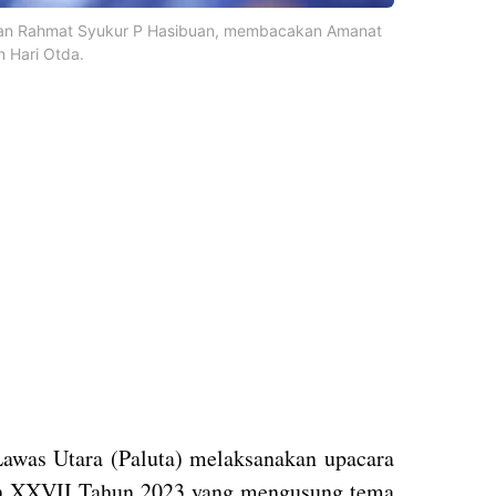
atuan Rahmat Syukur P Hasibuan, membacakan Amanat
n Hari Otda.
awas Utara (Paluta) melaksanakan upacara
ah XXVII Tahun 2023 yang mengusung tema