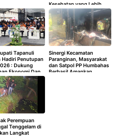
Kesehatan yang Lebih
Baik untuk Warganya
upati Tapanuli
Sinergi Kecamatan
 Hadiri Penutupan
Paranginan, Masyarakat
026 : Dukung
dan Satpol PP Humbahas
han Ekonomi Dan
Berhasil Amankan
i Potensi Daerah
Kebakaran Rumah di
Lumban Sialaman
ak Perempuan
gal Tenggelam di
Ikan Langkat