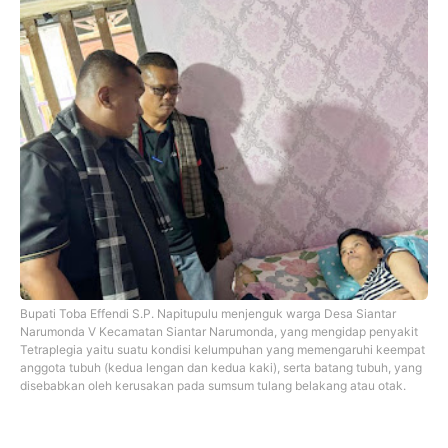
Bupati Toba Effendi S.P. Napitupulu menjenguk warga Desa Siantar
Narumonda V Kecamatan Siantar Narumonda, yang mengidap penyakit
Tetraplegia yaitu suatu kondisi kelumpuhan yang memengaruhi keempat
anggota tubuh (kedua lengan dan kedua kaki), serta batang tubuh, yang
disebabkan oleh kerusakan pada sumsum tulang belakang atau otak.