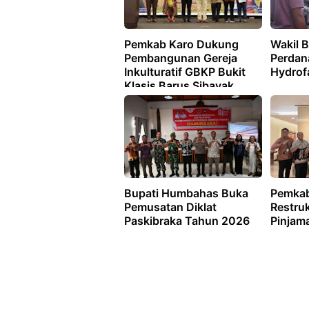
Pemkab Karo Dukung
Wakil B
Pembangunan Gereja
Perdan
Inkulturatif GBKP Bukit
Hydrof
Klasis Barus Sibayak
Bupati Humbahas Buka
Pemkab
Pemusatan Diklat
Restruk
Paskibraka Tahun 2026
Pinjam