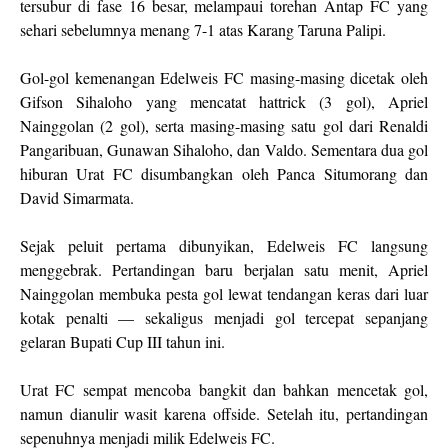
tersubur di fase 16 besar, melampaui torehan Antap FC yang
sehari sebelumnya menang 7-1 atas Karang Taruna Palipi.
Gol-gol kemenangan Edelweis FC masing-masing dicetak oleh
Gifson Sihaloho yang mencatat hattrick (3 gol), Apriel
Nainggolan (2 gol), serta masing-masing satu gol dari Renaldi
Pangaribuan, Gunawan Sihaloho, dan Valdo. Sementara dua gol
hiburan Urat FC disumbangkan oleh Panca Situmorang dan
David Simarmata.
Sejak peluit pertama dibunyikan, Edelweis FC langsung
menggebrak. Pertandingan baru berjalan satu menit, Apriel
Nainggolan membuka pesta gol lewat tendangan keras dari luar
kotak penalti — sekaligus menjadi gol tercepat sepanjang
gelaran Bupati Cup III tahun ini.
Urat FC sempat mencoba bangkit dan bahkan mencetak gol,
namun dianulir wasit karena offside. Setelah itu, pertandingan
sepenuhnya menjadi milik Edelweis FC.