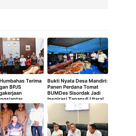
 Humbahas Terima
Bukti Nyata Desa Mandiri:
gan BPJS
Panen Perdana Tomat
gakerjaan
BUMDes Sisordak Jadi
ngsiantar
Inspirasi Tapanuli Utara!