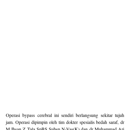
Operasi bypass cerebral ini sendiri berlangsung sekitar tujuh
jam. Operasi dipimpin oleh tim dokter spesialis bedah saraf, dr
M Ihsan Z Tala SpBS Subsp N-Vas(K) dan dr Muhammad Ari