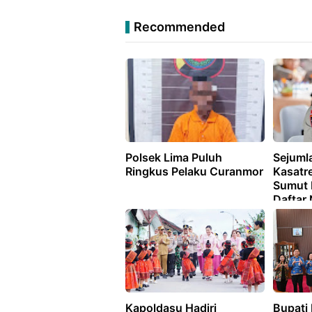
Recommended
Polsek Lima Puluh
Sejuml
Ringkus Pelaku Curanmor
Kasatr
Sumut D
Daftar
Kapoldasu Hadiri
Bupati