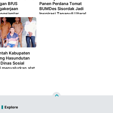
gan BPJS
Panen Perdana Tomat
gakerjaan
BUMDes Sisordak Jadi
ngsiantar
Inspirasi Tapanuli Utara!
ntah Kabupaten
ng Hasundutan
 Dinas Sosial
i menyalurkan alat
bagi masyarakat
embutuhkan.
Explore