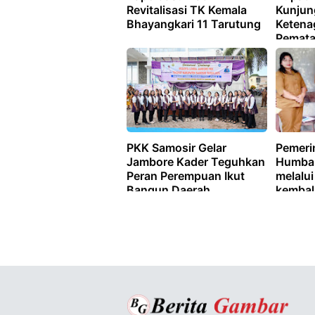
Revitalisasi TK Kemala
Kunjun
Bhayangkari 11 Tarutung
Ketena
Pemata
PKK Samosir Gelar
Pemeri
Jambore Kader Teguhkan
Humba
Peran Perempuan Ikut
melalui
Bangun Daerah
kembal
bantu 
yang m