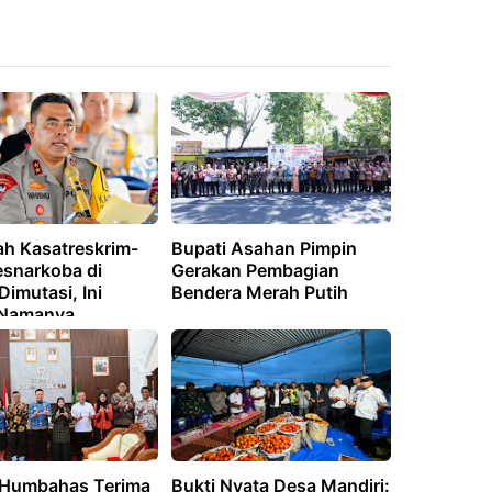
ah Kasatreskrim-
Bupati Asahan Pimpin
esnarkoba di
Gerakan Pembagian
imutasi, Ini
Bendera Merah Putih
 Namanya
 Humbahas Terima
Bukti Nyata Desa Mandiri: