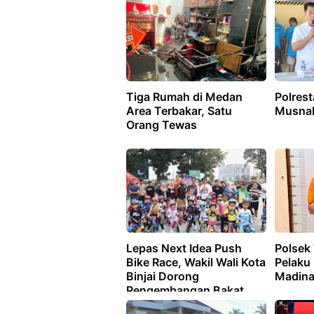
Tiga Rumah di Medan
Polrest
Area Terbakar, Satu
Musnah
Orang Tewas
Lepas Next Idea Push
Polsek
Bike Race, Wakil Wali Kota
Pelaku
Binjai Dorong
Madina
Pengembangan Bakat
Anak