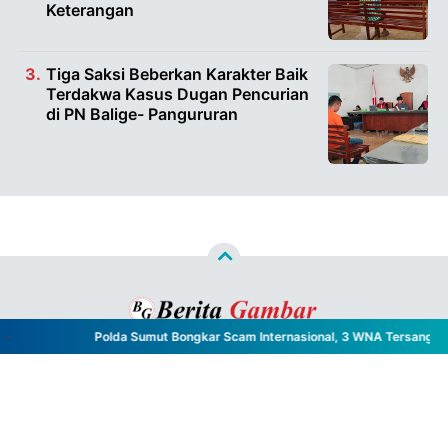
Keterangan
Tiga Saksi Beberkan Karakter Baik
Terdakwa Kasus Dugan Pencurian
di PN Balige- Pangururan
Polda Sumut Bongkar Scam Internasional, 3 WNA Tersangka 
Copyright ©
2026
Berita Gambar™
- All Rights Reserved
Designed by
Nghustle