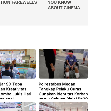
ajar SD Toba
Polrestabes Medan
an Kreativitas
Tangkap Pelaku Curas
Lomba Lukis Hari
Gunakan Identitas Korban
asional
untuk Cairkan Pinjol Rp20
Juta