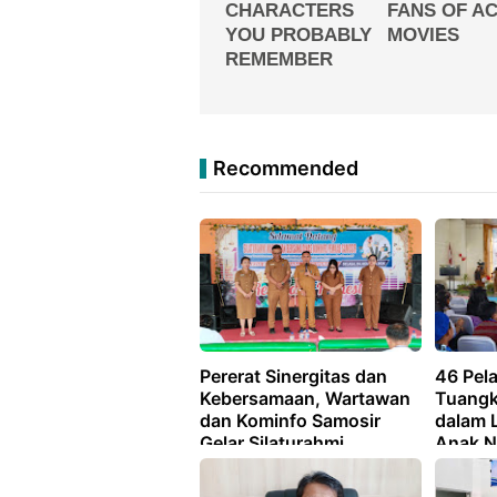
Recommended
Pererat Sinergitas dan
46 Pel
Kebersamaan, Wartawan
Tuangk
dan Kominfo Samosir
dalam 
Gelar Silaturahmi
Anak N