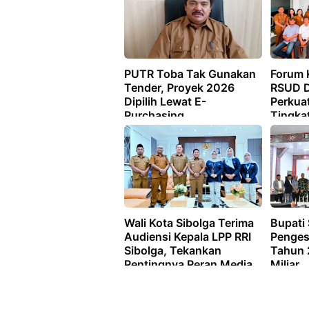
PUTR Toba Tak Gunakan
Forum K
Tender, Proyek 2026
RSUD D
Dipilih Lewat E-
Perkua
Purchasing
Tingka
Pelaya
Wali Kota Sibolga Terima
Bupati 
Audiensi Kepala LPP RRI
Penge
Sibolga, Tekankan
Tahun 
Pentingnya Peran Media
Miliar
dalam Pembangunan