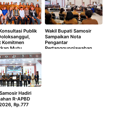
onsultasi Publik
Wakil Bupati Samosir
oloksanggul,
Sampaikan Nota
t Komitmen
Pengantar
tkan Mutu
Pertanggungjawaban
nan Kesehatan
APBD 2025
Samosir Hadiri
sahan R-APBD
2026, Rp.777