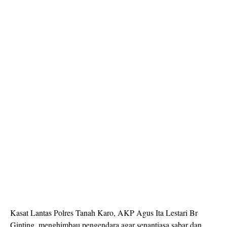
Kasat Lantas Polres Tanah Karo, AKP Agus Ita Lestari Br
Ginting, menghimbau pengendara agar senantiasa sabar dan