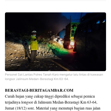
Personel Sat Lantas Polres Tanah Karo mengatur lalu lintas di kawasan
longsor Jalinsum Medan-Berastagi Km 63-64.
BERASTAGI-BERITAGAMBAR.COM
Curah hujan yang cukup tinggi diprediksi sebagai pemicu
terjadinya longsor di Jalinsum Medan-Berastagi Km 63-64,
Jumat (18/12) sore. Material yang menutupi bagian ruas jalan