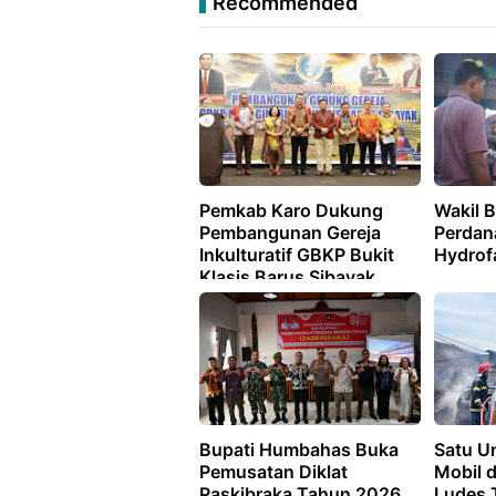
Recommended
Pemkab Karo Dukung
Wakil B
Pembangunan Gereja
Perdan
Inkulturatif GBKP Bukit
Hydrof
Klasis Barus Sibayak
Bupati Humbahas Buka
Satu U
Pemusatan Diklat
Mobil d
Paskibraka Tahun 2026
Ludes 