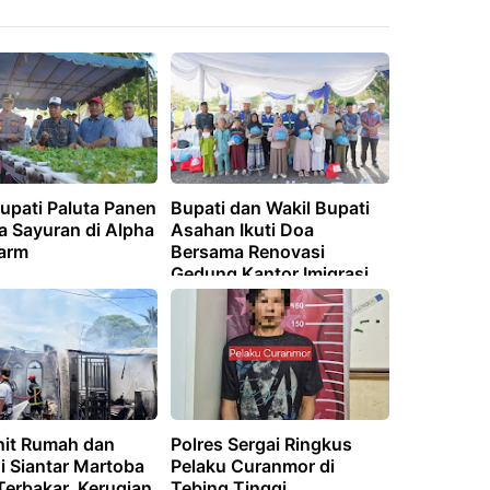
upati Paluta Panen
Bupati dan Wakil Bupati
a Sayuran di Alpha
Asahan Ikuti Doa
arm
Bersama Renovasi
Gedung Kantor Imigrasi
nit Rumah dan
Polres Sergai Ringkus
i Siantar Martoba
Pelaku Curanmor di
Terbakar, Kerugian
Tebing Tinggi