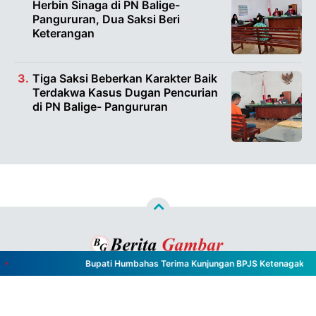
Herbin Sinaga di PN Balige-
Pangururan, Dua Saksi Beri
Keterangan
Tiga Saksi Beberkan Karakter Baik
Terdakwa Kasus Dugan Pencurian
di PN Balige- Pangururan
Bupati Humbahas Terima Kunjungan BPJS Ketenagakerjaa
Copyright ©
2026
Berita Gambar™
- All Rights Reserved
Designed by
Nghustle