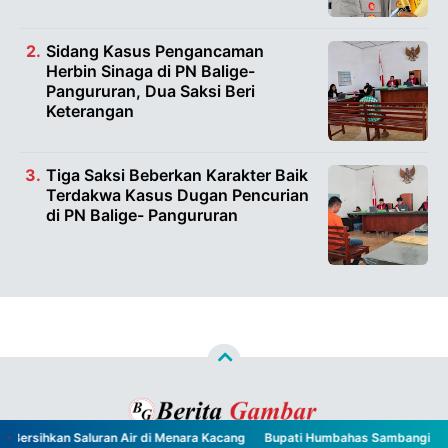
Sidang Kasus Pengancaman
Herbin Sinaga di PN Balige-
Pangururan, Dua Saksi Beri
Keterangan
Tiga Saksi Beberkan Karakter Baik
Terdakwa Kasus Dugan Pencurian
di PN Balige- Pangururan
ersihkan Saluran Air di Menara Kacang
Bupati Humbahas Sambangi UPT 
Copyright ©
2026
Berita Gambar™
- All Rights Reserved