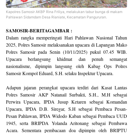
Kapolres Samosir AKBP Rina Friliya, melakukan tabur bunga di makam
Pahlawan Sidamdam Desa Rianiate, Kecamatan Pangururan.
SAMOSIR-BERITAGAMBAR :
Dalam rangka memperingati Hari Pahlawan Nasional Tahun
2025, Polres Samosir melaksanakan upacara di Lapangan Mako
Polres Samosir pada Senin (10/11/2025) pukul 07.45 WIB.
Upacara berlangsung khidmat dan penuh semangat
nasionalisme, dipimpin langsung oleh Kabag Ops Polres
Samosir Kompol Eduard, S.H. selaku Inspektur Upacara.
Adapun jajaran perangkat upacara terdiri dari Kasat Lantas
Polres Samosir AKP Natanail Surbakti, S.H., M.H sebagai
Perwira Upacara, IPDA Jusup Ketaren sebagai Komandan
Upacara, IPDA D.B. Siregar, S.H sebagai Pembaca Pesan-
Pesan Pahlawan, IPDA Widodo Kaban sebagai Pembaca UUD
1945, serta BRIPDA Yolanda Aritonang sebagai Pembawa
Acara. Sementara pembacaan doa dipimpin oleh BRIPTU