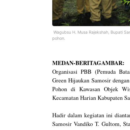
Wagubsu H. Musa Rajekshah, Bupati Sa
pohon.
MEDAN-BERITAGAMBAR:
Organisasi PBB (Pemuda Bata
Green Hijaukan Samosir denga
Pohon di Kawasan Objek Wisa
Kecamatan Harian Kabupaten Sam
Hadir dalam kegiatan ini diant
Samosir Vandiko T. Gultom, St