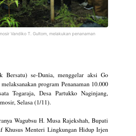
mosir Vandiko T. Gultom, melakukan penanaman
k Bersatu) se-Dunia, menggelar aksi Go
n melaksanakan program Penanaman 10.000
ta Togaraja, Desa Partukko Naginjang,
osir, Selasa (1/11).
aranya Wagubsu H. Musa Rajekshah, Bupati
af Khusus Menteri Lingkungan Hidup Irjen